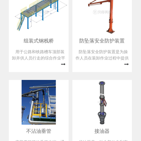
封输送效果。旋转接头设计有
多种类型，包括常温型、低温
型、衬四氟型及液氯专用型，
其中主密封圈是其中重要零部
件。
组装式钢栈桥
防坠落安全防护装置
用于公路和铁路槽车顶部装
防坠落安全防护装置是为操
卸并供人员行走的综合作业平
作人员在装卸作业过程中提供
台。
一种新型的安全防护型专用设
备。
不沾油垂管
接油器